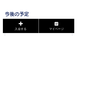
今後の予定
入会する
マイページ
連絡先
0120-897-618
info@wellda-japan.com